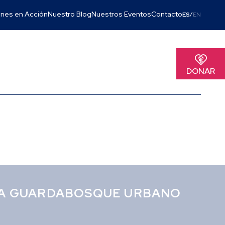
nes en Acción
Nuestro Blog
Nuestros Eventos
Contacto
/
ES
EN
DONAR
RESA GUARDABOSQUE URBANO