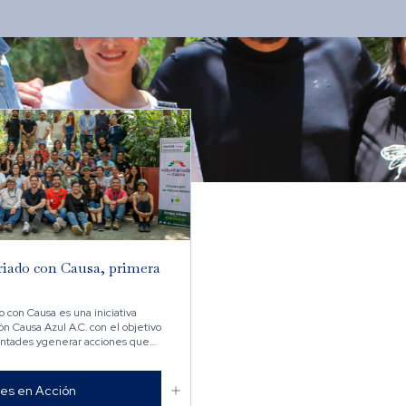
riado con Causa, primera
o con Causa es una iniciativa
n Causa Azul A.C. con el objetivo
untades ygenerar acciones que
e manera positiva a nuestra
.

es en Acción