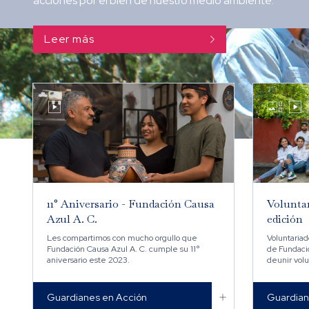
acciones por el bien de nuestro medio ambiente.

Leer más



11° Aniversario - Fundación Causa
Volunta
Azul A. C.
edición
Les compartimos con mucho orgullo que
Voluntariad
Fundación Causa Azul A. C. cumple su 11°
de Fundació
aniversario este 2023.
deunir vol
impacten d
comunidad

Guardianes en Acción
Guardian