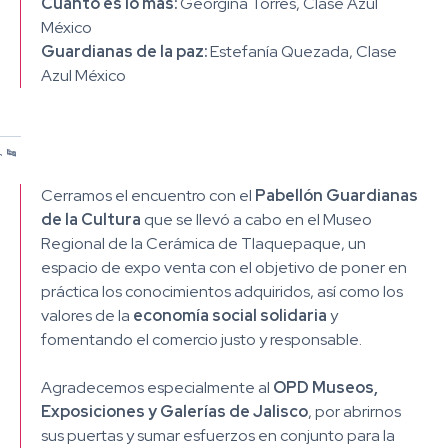
Cuánto es lo más:
Georgina Torres, Clase Azul
México ​
Guardianas de la paz:
Estefanía Quezada, Clase
Azul México
/
/
/
/
1
2
3
4
Cerramos el encuentro con el
Pabellón Guardianas
de la Cultura
que se llevó a cabo en el Museo
Regional de la Cerámica de Tlaquepaque, un
espacio de expo venta con el objetivo de poner en
práctica los conocimientos adquiridos, así como los
valores de la
economía social solidaria
y
fomentando el comercio justo y responsable.
Agradecemos especialmente al
OPD Museos,
Exposiciones y Galerías de Jalisco
, por abrirnos
sus puertas y sumar esfuerzos en conjunto para la