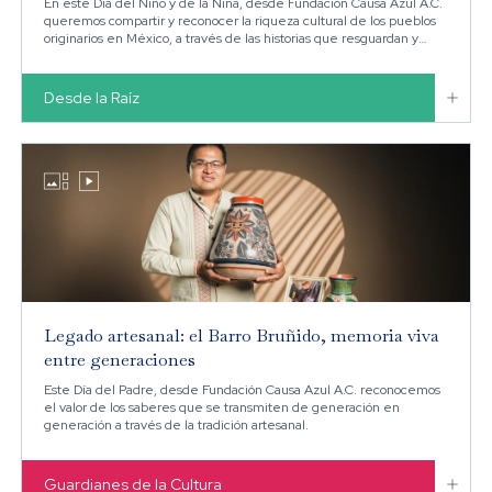
En este Día del Niño y de la Niña, desde Fundación Causa Azul A.C.
queremos compartir y reconocer la riqueza cultural de los pueblos
originarios en México, a través de las historias que resguardan y
conectan con sus raíces.

Desde la Raíz


Legado artesanal: el Barro Bruñido, memoria viva
entre generaciones
Este Día del Padre, desde Fundación Causa Azul A.C. reconocemos
el valor de los saberes que se transmiten de generación en
generación a través de la tradición artesanal.

Guardianes de la Cultura