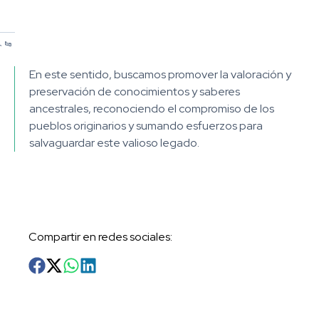
/
/
/
1
2
3
En este sentido, buscamos promover la valoración y
preservación de conocimientos y saberes
ancestrales, reconociendo el compromiso de los
pueblos originarios y sumando esfuerzos para
salvaguardar este valioso legado.
Compartir en redes sociales
: