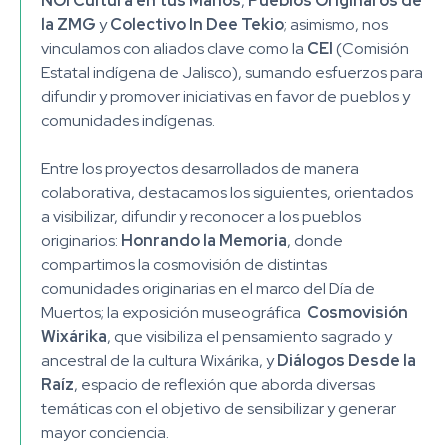
ÑOI Cultura en tus Manos
,
Pueblos Originaros de
la ZMG
y
Colectivo In Dee Tekio
; asimismo, nos
vinculamos con aliados clave como la
CEI
(Comisión
Estatal indígena de Jalisco), sumando esfuerzos para
difundir y promover iniciativas en favor de pueblos y
comunidades indígenas.
Entre los proyectos desarrollados de manera
colaborativa, destacamos los siguientes, orientados
a visibilizar, difundir y reconocer a los pueblos
originarios:
Honrando la Memoria
, donde
compartimos la cosmovisión de distintas
comunidades originarias en el marco del Día de
Muertos; la exposición museográfica
Cosmovisión
Wixárika
, que visibiliza el pensamiento sagrado y
ancestral de la cultura Wixárika, y
Diálogos Desde la
Raíz
, espacio de reflexión que aborda diversas
temáticas con el objetivo de sensibilizar y generar
mayor conciencia.