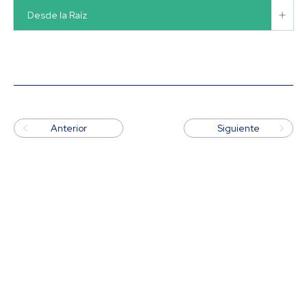

Desde la Raíz


Anterior
Siguiente