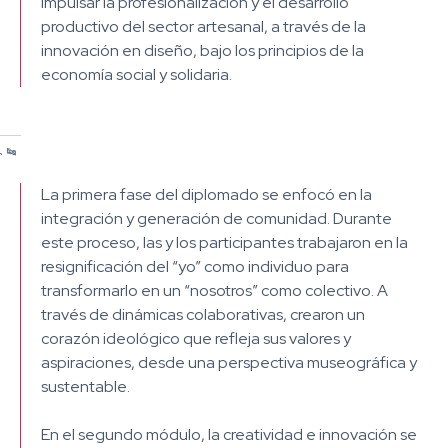
impulsar la profesionalización y el desarrollo
productivo del sector artesanal, a través de la
innovación en diseño, bajo los principios de la
economía social y solidaria.
/
/
/
/
1
2
3
4
La primera fase del diplomado se enfocó en la
integración y generación de comunidad. Durante
este proceso, las y los participantes trabajaron en la
resignificación del “yo” como individuo para
transformarlo en un “nosotros” como colectivo. A
través de dinámicas colaborativas, crearon un
corazón ideológico que refleja sus valores y
aspiraciones, desde una perspectiva museográfica y
sustentable.
En el segundo módulo, la creatividad e innovación se