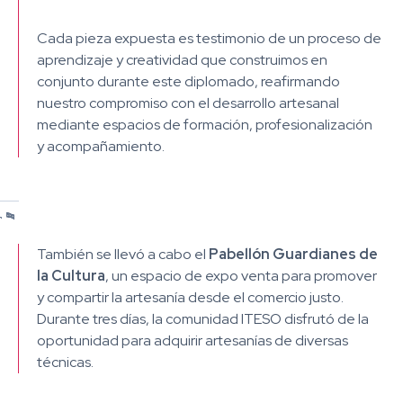
Cada pieza expuesta es testimonio de un proceso de
aprendizaje y creatividad que construimos en
conjunto durante este diplomado, reafirmando
nuestro compromiso con el desarrollo artesanal
mediante espacios de formación, profesionalización
y acompañamiento.
/
/
/
/
/
/
/
/
1
2
3
4
5
6
7
8
También se llevó a cabo el
Pabellón Guardianes de
la Cultura
, un espacio de expo venta para promover
y compartir la artesanía desde el comercio justo.
Durante tres días, la comunidad ITESO disfrutó de la
oportunidad para adquirir artesanías de diversas
técnicas.