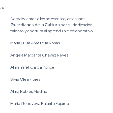
/
/
/
/
1
2
3
4
Agradecemos a las artesanas y artesanos
Guardianes de la Cultura
por su dedicación,
talento y apertura al aprendizaje colaborativo:
María Luisa Amezcua Rosas
Angela Margarita Chávez Reyes
Alma Yareli García Ponce
Silvia Olea Flores
Alma Robles Medina
María Genoveva Pajarito Fajardo