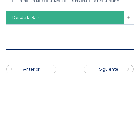
originarios en México, a través de las historias que resguardan y
conectan con sus raíces.

Desde la Raíz


Anterior
Siguiente