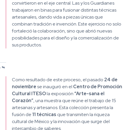
convirtieron en el eje central. Las y los Guardianes
trabajaron en binas para fusionar distintas técnicas
artesanales, dando vida a piezas únicas que
combinan tradición e invención. Este ejercicio no solo
fortaleció la colaboración, sino que abrió nuevas
posibilidades para el diseño y la comercialización de
sus productos.
/
/
/
/
/
1
2
3
4
5
Como resultado de este proceso, el pasado
24 de
noviembre
se inauguró en el
Centro de Promoción
Cultural ITESO
la exposición
“Arte-sana el
Corazón”
, una muestra que reúne el trabajo de 15
artesanas y artesanos. Esta colección presenta la
fusión de
11 técnicas
que transmiten la riqueza
cultural de México y la innovación que surge del
intercambio de saberes.